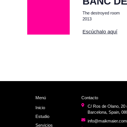
BANC DE
The destroyed room
2013
Escúchalo aquí
Menú
Contacto
C/ Ros de Olano, 20 (
Inicio
Barcelona, Spain, 08
Estudio
info@maikmaier.co
Servicios